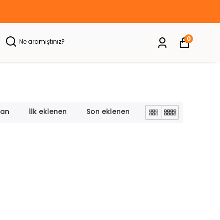
0
lan
İlk eklenen
Son eklenen