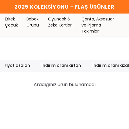
2025 KOLEKSİYONU - FLAŞ ÜRÜNLER
Erkek
Bebek
Oyuncak &
Çanta, Aksesuar
Çocuk
Grubu
Zeka Kartları
ve Pijama
Takımları
Fiyat azalan
İndirim oranı artan
İndirim oranı aza
Aradığınız ürün bulunamadı