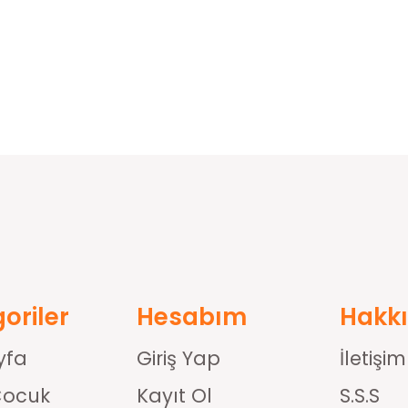
oriler
Hesabım
Hakk
yfa
Giriş Yap
İletişim
Çocuk
Kayıt Ol
S.S.S